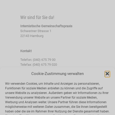
Wir sind für Sie da!
Internistische Gemeinschaftspraxis
Schweriner Strasse 1
22143 Hamburg
Kontakt
Telefon: (040) 675 79 00
Telefax: (040) 675 79 020
Cookie-Zustimmung verwalten
rezept@inneremedizinmitherz.de
info@inneremedizinmitherz.de
Wir verwenden Cookies, um Inhalte und Anzeigen zu personalisieren,
Funktionen für soziale Medien anbieten zu können und die Zugriffe auf
unsere Website zu analysieren. Außerdem geben wir Informationen zu Ihrer
Unsere Sprechzeiten:
Verwendung unserer Website an unsere Partner für soziale Medien,
Montag
8:00 - 12:00 Uhr und 15:00 -
Werbung und Analysen weiter. Unsere Partner führen diese Informationen
18:00 Uhr
möglicherweise mit weiteren Daten zusammen, die Sie ihnen bereitgestellt
haben oder die sie im Rahmen Ihrer Nutzung der Dienste gesammelt haben.
Dienstag
8:00 - 15:00 Uhr