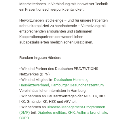
Mitarbeiterinnen, in Verbindung mit innovativer Technik
ein Präventionsschwerpunkt entwickelt.
Hervorzuheben ist die enge – und für unsere Patienten
sehr unkompliziert zu handhabende – Vernetzung mit
entsprechenden ambulanten und stationären
Kooperationspartnern der wesentlichen
subspezialisierten medizinischen Disziplinen.
Rundum in guten Händen:
• Wir sind Partner des Deutschen PRÄVENTIONS-
Netzwerkes (DPN)
• Wir sind Mitglied im
Deutschen Herznetz
,
Hausärzteverband
,
Hamburger Gesundheitszentrum
,
Verein häuslicher Internisten in Hamburg.
• Wir nehmen an Hausarztverträgen der AOK, TK, BKK,
IKK, Gmünder KK, HZK und AEV teil.
• Wir nehmen an
Disease-Management-Programmen
(DMP)
teil:
Diabetes mellitus
,
KHK
,
Asthma bronchiale
,
COPD