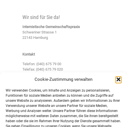
Wir sind für Sie da!
Internistische Gemeinschaftspraxis
Schweriner Strasse 1
22143 Hamburg
Kontakt
Telefon: (040) 675 79 00
Telefax: (040) 675 79 020
Cookie-Zustimmung verwalten
rezept@inneremedizinmitherz.de
info@inneremedizinmitherz.de
Wir verwenden Cookies, um Inhalte und Anzeigen zu personalisieren,
Funktionen für soziale Medien anbieten zu können und die Zugriffe auf
unsere Website zu analysieren. Außerdem geben wir Informationen zu Ihrer
Unsere Sprechzeiten:
Verwendung unserer Website an unsere Partner für soziale Medien,
Montag
8:00 - 12:00 Uhr und 15:00 -
Werbung und Analysen weiter. Unsere Partner führen diese Informationen
möglicherweise mit weiteren Daten zusammen, die Sie ihnen bereitgestellt
18:00 Uhr
haben oder die sie im Rahmen Ihrer Nutzung der Dienste gesammelt haben.
Dienstag
8:00 - 15:00 Uhr
Sie geben Einwilligung zu unseren Cookies, wenn Sie unsere Webseite