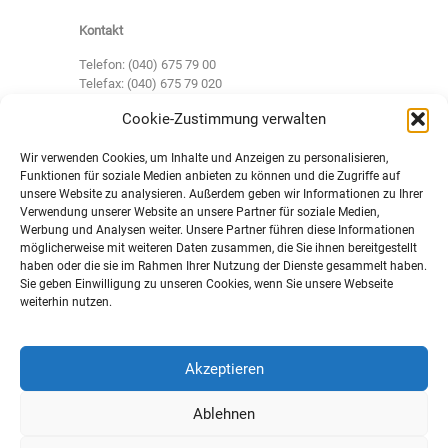
Kontakt
Telefon: (040) 675 79 00
Telefax: (040) 675 79 020
Cookie-Zustimmung verwalten
rezept@inneremedizinmitherz.de
info@inneremedizinmitherz.de
Wir verwenden Cookies, um Inhalte und Anzeigen zu personalisieren,
Funktionen für soziale Medien anbieten zu können und die Zugriffe auf
unsere Website zu analysieren. Außerdem geben wir Informationen zu Ihrer
Unsere Sprechzeiten:
Verwendung unserer Website an unsere Partner für soziale Medien,
Montag
8:00 - 12:00 Uhr und 15:00 -
Werbung und Analysen weiter. Unsere Partner führen diese Informationen
möglicherweise mit weiteren Daten zusammen, die Sie ihnen bereitgestellt
18:00 Uhr
haben oder die sie im Rahmen Ihrer Nutzung der Dienste gesammelt haben.
Dienstag
8:00 - 15:00 Uhr
Sie geben Einwilligung zu unseren Cookies, wenn Sie unsere Webseite
Mittwoch
8:00 - 14:00 Uhr
weiterhin nutzen.
Donnerstag
8:00 - 12:00 Uhr und 15:00 -
18:00 Uhr
Freitag
8:00 - 12:00 Uhr
Akzeptieren
Ablehnen